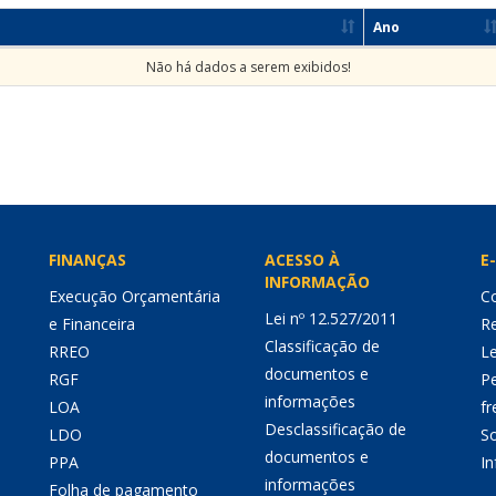
Ano
Não há dados a serem exibidos!
FINANÇAS
ACESSO À
E-
INFORMAÇÃO
Execução Orçamentária
Co
Lei nº 12.527/2011
e Financeira
Re
Classificação de
RREO
Le
documentos e
RGF
P
informações
LOA
fr
Desclassificação de
LDO
So
documentos e
PPA
I
informações
Folha de pagamento