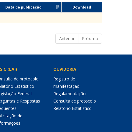
Data de publicação
Download
Anterior
Próximo
SIC (LAI)
OUVIDORIA
nsulta de protocolo
Registro de
latório Estatístico
manifestação
gislação Federal
Regulamentação
erguntas e Respostas
Consulta de protocolo
equentes
Relatório Estatístico
licitação de
nformações