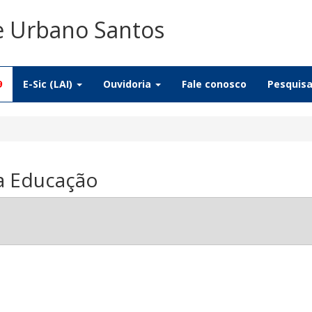
De Urbano Santos
9
E-Sic (LAI)
Ouvidoria
Fale conosco
Pesquis
da Educação