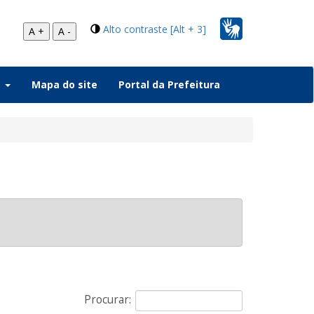
Alto contraste [Alt + 3]
A +
A -
a
Mapa do site
Portal da Prefeitura
Procurar: