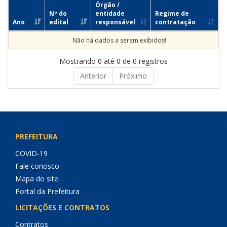
Órgão /
Nº do
entidade
Regime de
Ano
edital
responsável
contratação
Não há dados a serem exibidos!
Mostrando 0 até 0 de 0 registros
Anterior
Próximo
PREFEITURA
COVID-19
Fale conosco
Mapa do site
Portal da Prefeitura
LICITAÇÕES E CONTRATOS
Contratos