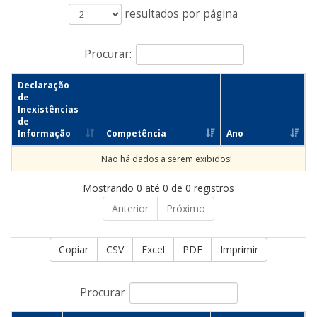
resultados por página
Procurar:
Declaração
de
Inexistências
de
Informação
Competência
Ano
Não há dados a serem exibidos!
Mostrando 0 até 0 de 0 registros
Anterior
Próximo
Copiar
CSV
Excel
PDF
Imprimir
Procurar