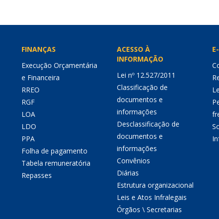
FINANÇAS
ACESSO À
E-
INFORMAÇÃO
Execução Orçamentária
Co
Lei nº 12.527/2011
e Financeira
Re
Classificação de
RREO
Le
documentos e
RGF
P
informações
LOA
fr
Desclassificação de
LDO
So
documentos e
PPA
I
informações
Folha de pagamento
Convênios
Tabela remuneratória
Diárias
Repasses
Estrutura organizacional
Leis e Atos Infralegais
Órgãos \ Secretarias