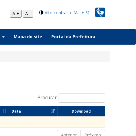
Alto contraste [Alt + 3]
A +
A -
a
Mapa do site
Portal da Prefeitura
Procurar
Data
Download
Anterior
Próximo