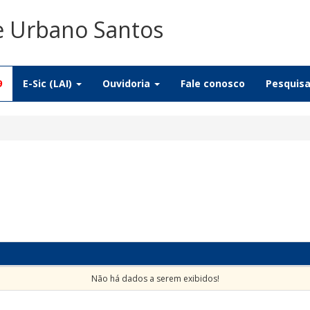
De Urbano Santos
9
E-Sic (LAI)
Ouvidoria
Fale conosco
Pesquis
Não há dados a serem exibidos!