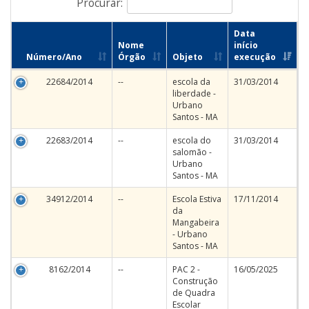
Procurar:
Data
Nome
início
Número/Ano
Órgão
Objeto
execução
22684/2014
--
escola da
31/03/2014
liberdade -
Urbano
Santos - MA
22683/2014
--
escola do
31/03/2014
salomão -
Urbano
Santos - MA
34912/2014
--
Escola Estiva
17/11/2014
da
Mangabeira
- Urbano
Santos - MA
8162/2014
--
PAC 2 -
16/05/2025
Construção
de Quadra
Escolar