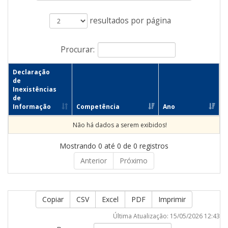
resultados por página
Procurar:
Declaração
de
Inexistências
de
Informação
Competência
Ano
Não há dados a serem exibidos!
Mostrando 0 até 0 de 0 registros
Anterior
Próximo
Copiar
CSV
Excel
PDF
Imprimir
Última Atualização: 15/05/2026 12:43