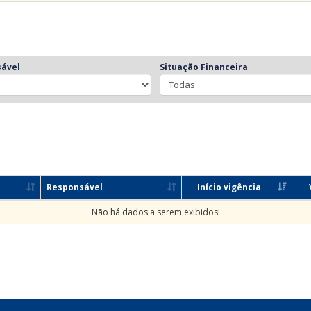
ável
Situação Financeira
Responsável
Início vigência
Não há dados a serem exibidos!