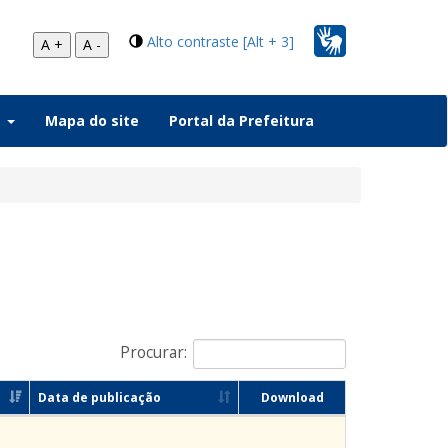
Alto contraste [Alt + 3]
A +
A -
a
Mapa do site
Portal da Prefeitura
Procurar:
Data de publicação
Download