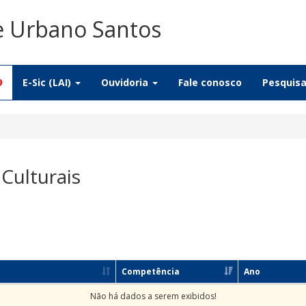
De Urbano Santos
9
E-Sic (LAI)
Ouvidoria
Fale conosco
Pesquis
 Culturais
Competência
Ano
Não há dados a serem exibidos!