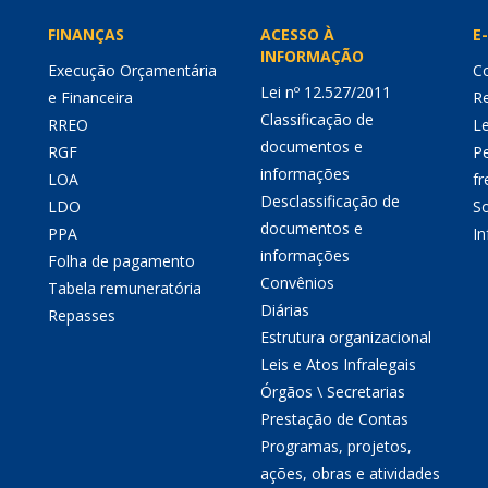
FINANÇAS
ACESSO À
E-
INFORMAÇÃO
Execução Orçamentária
Co
Lei nº 12.527/2011
e Financeira
Re
Classificação de
RREO
Le
documentos e
RGF
P
informações
LOA
fr
Desclassificação de
LDO
So
documentos e
PPA
I
informações
Folha de pagamento
Convênios
Tabela remuneratória
Diárias
Repasses
Estrutura organizacional
Leis e Atos Infralegais
Órgãos \ Secretarias
Prestação de Contas
Programas, projetos,
ações, obras e atividades