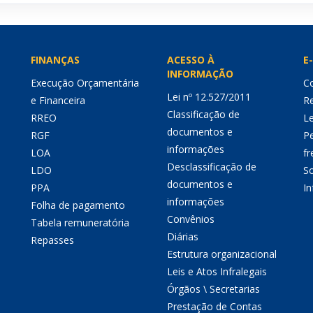
FINANÇAS
ACESSO À
E-
INFORMAÇÃO
Execução Orçamentária
Co
Lei nº 12.527/2011
e Financeira
Re
Classificação de
RREO
Le
documentos e
RGF
P
informações
LOA
fr
Desclassificação de
LDO
So
documentos e
PPA
I
informações
Folha de pagamento
Convênios
Tabela remuneratória
Diárias
Repasses
Estrutura organizacional
Leis e Atos Infralegais
Órgãos \ Secretarias
Prestação de Contas