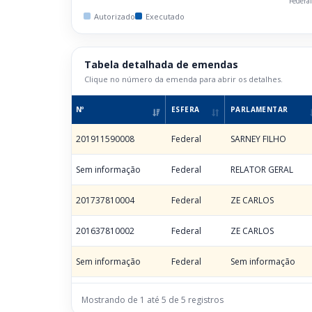
Federa
Autorizado
Executado
Tabela detalhada de emendas
Clique no número da emenda para abrir os detalhes.
Nº
ESFERA
PARLAMENTAR
201911590008
Federal
SARNEY FILHO
Sem informação
Federal
RELATOR GERAL
201737810004
Federal
ZE CARLOS
201637810002
Federal
ZE CARLOS
Sem informação
Federal
Sem informação
Mostrando de 1 até 5 de 5 registros