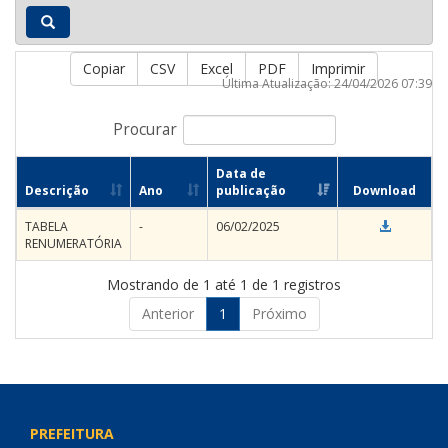
Copiar
CSV
Excel
PDF
Imprimir
Última Atualização: 24/04/2026 07:39
Procurar
Data de
Descrição
Ano
publicação
Download
TABELA
-
06/02/2025
RENUMERATÓRIA
Mostrando de 1 até 1 de 1 registros
Anterior
1
Próximo
PREFEITURA