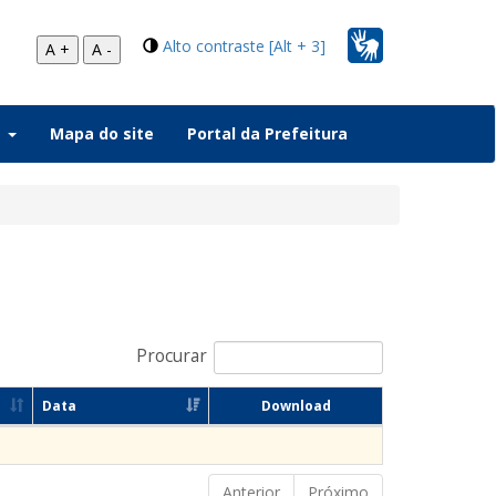
Alto contraste [Alt + 3]
A +
A -
a
Mapa do site
Portal da Prefeitura
Procurar
Data
Download
Anterior
Próximo