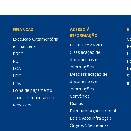
FINANÇAS
ACESSO À
E-
INFORMAÇÃO
Execução Orçamentária
Co
Lei nº 12.527/2011
e Financeira
Re
Classificação de
RREO
Le
documentos e
RGF
P
informações
LOA
fr
Desclassificação de
LDO
So
documentos e
PPA
I
informações
Folha de pagamento
Convênios
Tabela remuneratória
Diárias
Repasses
Estrutura organizacional
Leis e Atos Infralegais
Órgãos \ Secretarias