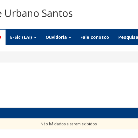
De Urbano Santos
9
E-Sic (LAI)
Ouvidoria
Fale conosco
Pesquis
Não há dados a serem exibidos!