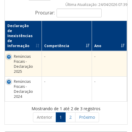
Última Atualização: 24/04/2026 07:39
Procurar:
Declaração
de
Inexistências
de
Informação
Competência
Ano
Renúncias
-
-
Fiscais -
Declaração
2025
Renúncias
-
-
Fiscais -
Declaração
2024
Mostrando de 1 até 2 de 3 registros
Anterior
1
2
Próximo