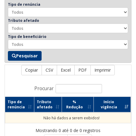
Tipo de renúncia
Tributo afetado
Tipo de beneficiário
Pesquisar
Copiar
CSV
Excel
PDF
Imprimir
Procurar
Tipo de
Tributo
%
Início
renúncia
afetado
Redução
vigência
Não há dados a serem exibidos!
Mostrando 0 até 0 de 0 registros