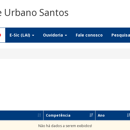
De Urbano Santos
9
E-Sic (LAI)
Ouvidoria
Fale conosco
Pesquis
Competência
Ano
Não há dados a serem exibidos!