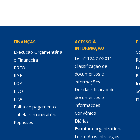
FINANÇAS
ACESSO À
E-
INFORMAÇÃO
Execução Orçamentária
Co
Lei nº 12.527/2011
e Financeira
Re
Classificação de
RREO
Le
documentos e
RGF
P
informações
LOA
fr
Desclassificação de
LDO
So
documentos e
PPA
I
informações
Folha de pagamento
Convênios
Tabela remuneratória
Diárias
Repasses
Estrutura organizacional
Leis e Atos Infralegais