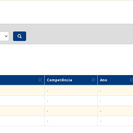
Competência
Ano
-
-
-
-
-
-
-
-