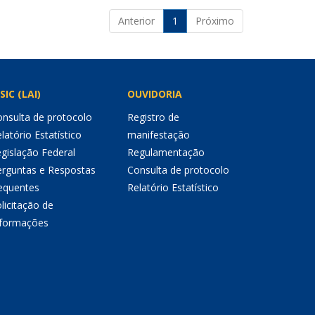
Anterior
1
Próximo
SIC (LAI)
OUVIDORIA
nsulta de protocolo
Registro de
latório Estatístico
manifestação
gislação Federal
Regulamentação
erguntas e Respostas
Consulta de protocolo
equentes
Relatório Estatístico
licitação de
nformações