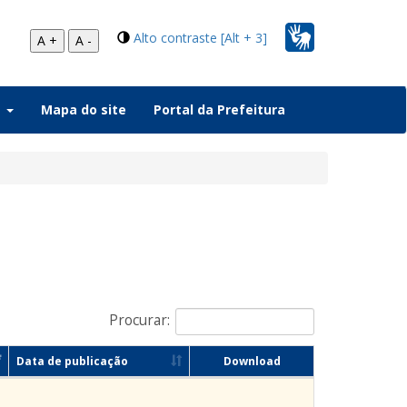
Alto contraste [Alt + 3]
A +
A -
a
Mapa do site
Portal da Prefeitura
Procurar:
Data de publicação
Download