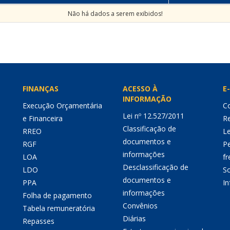
Não há dados a serem exibidos!
FINANÇAS
ACESSO À
E-
INFORMAÇÃO
Execução Orçamentária
Co
Lei nº 12.527/2011
e Financeira
Re
Classificação de
RREO
Le
documentos e
RGF
P
informações
LOA
fr
Desclassificação de
LDO
So
documentos e
PPA
I
informações
Folha de pagamento
Convênios
Tabela remuneratória
Diárias
Repasses