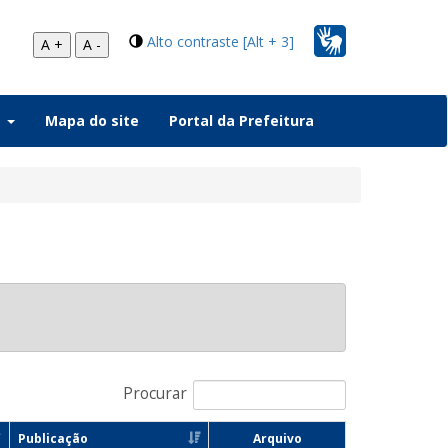
Alto contraste [Alt + 3]
A +
A -
a
Mapa do site
Portal da Prefeitura
Procurar
Publicação
Arquivo