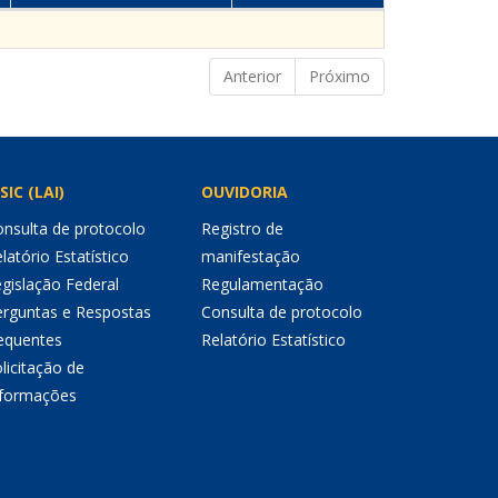
Anterior
Próximo
SIC (LAI)
OUVIDORIA
nsulta de protocolo
Registro de
latório Estatístico
manifestação
gislação Federal
Regulamentação
erguntas e Respostas
Consulta de protocolo
equentes
Relatório Estatístico
licitação de
nformações