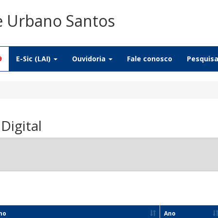
De Urbano Santos
9
E-Sic (LAI)
Ouvidoria
Fale conosco
Pesquis
igital
mo
Ano