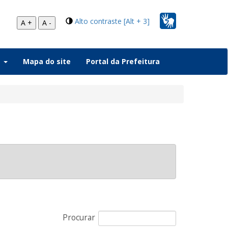
Alto contraste [Alt + 3]
A +
A -
a
Mapa do site
Portal da Prefeitura
Procurar