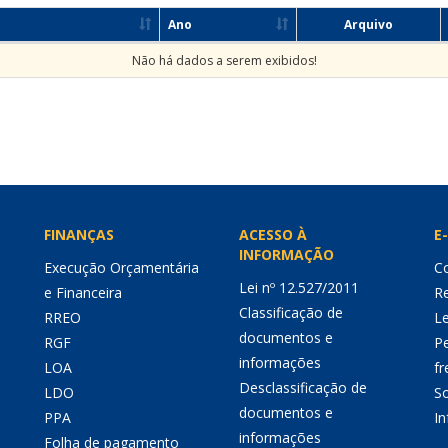
Ano
Arquivo
Não há dados a serem exibidos!
FINANÇAS
ACESSO À
E-
INFORMAÇÃO
Execução Orçamentária
Co
Lei nº 12.527/2011
e Financeira
Re
Classificação de
RREO
Le
documentos e
RGF
P
informações
LOA
fr
Desclassificação de
LDO
So
documentos e
PPA
I
informações
Folha de pagamento