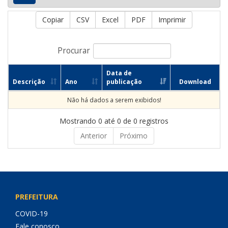
Copiar
CSV
Excel
PDF
Imprimir
Procurar
Data de
Descrição
Ano
publicação
Download
Não há dados a serem exibidos!
Mostrando 0 até 0 de 0 registros
Anterior
Próximo
PREFEITURA
COVID-19
Fale conosco