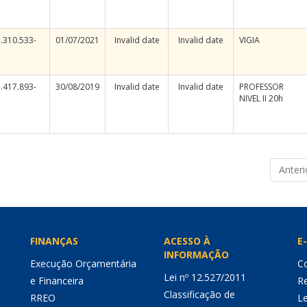
.310.533-
01/07/2021
Invalid date
Invalid date
VIGIA
.417.893-
30/08/2019
Invalid date
Invalid date
PROFESSOR
NIVEL II 20h
Anteri
FINANÇAS
ACESSO À
E-
INFORMAÇÃO
Execução Orçamentária
Co
Lei nº 12.527/2011
e Financeira
Re
Classificação de
RREO
Le