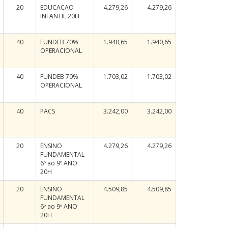
20
EDUCACAO
4.279,26
4.279,26
INFANTIL 20H
40
FUNDEB 70%
1.940,65
1.940,65
OPERACIONAL
40
FUNDEB 70%
1.703,02
1.703,02
OPERACIONAL
40
PACS
3.242,00
3.242,00
20
ENSINO
4.279,26
4.279,26
FUNDAMENTAL
6º ao 9º ANO
20H
20
ENSINO
4.509,85
4.509,85
FUNDAMENTAL
6º ao 9º ANO
20H