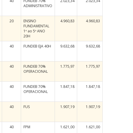
40
FUNDEB 70%
2.023,34
2.023,34
ADMINISTRATIVO
20
ENSINO
4.960,83
4.960,83
FUNDAMENTAL
1º ao 5º ANO
20H
40
FUNDEB EJA 40H
9.632,68
9.632,68
40
FUNDEB 70%
1.775,97
1.775,97
OPERACIONAL
40
FUNDEB 70%
1.847,18
1.847,18
OPERACIONAL
40
FUS
1.907,19
1.907,19
40
FPM
1.621,00
1.621,00