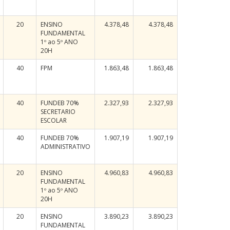
20
ENSINO
4.378,48
4.378,48
FUNDAMENTAL
1º ao 5º ANO
20H
40
FPM
1.863,48
1.863,48
40
FUNDEB 70%
2.327,93
2.327,93
SECRETARIO
ESCOLAR
40
FUNDEB 70%
1.907,19
1.907,19
ADMINISTRATIVO
20
ENSINO
4.960,83
4.960,83
FUNDAMENTAL
1º ao 5º ANO
20H
20
ENSINO
3.890,23
3.890,23
FUNDAMENTAL