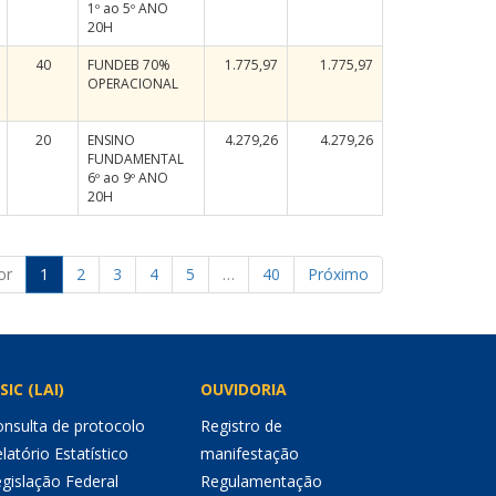
1º ao 5º ANO
20H
40
FUNDEB 70%
1.775,97
1.775,97
OPERACIONAL
20
ENSINO
4.279,26
4.279,26
FUNDAMENTAL
6º ao 9º ANO
20H
or
1
2
3
4
5
…
40
Próximo
SIC (LAI)
OUVIDORIA
nsulta de protocolo
Registro de
latório Estatístico
manifestação
gislação Federal
Regulamentação