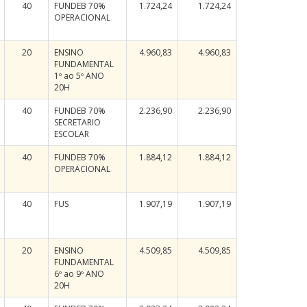
40
FUNDEB 70%
1.724,24
1.724,24
OPERACIONAL
20
ENSINO
4.960,83
4.960,83
FUNDAMENTAL
1º ao 5º ANO
20H
40
FUNDEB 70%
2.236,90
2.236,90
SECRETARIO
ESCOLAR
40
FUNDEB 70%
1.884,12
1.884,12
OPERACIONAL
40
FUS
1.907,19
1.907,19
20
ENSINO
4.509,85
4.509,85
FUNDAMENTAL
6º ao 9º ANO
20H