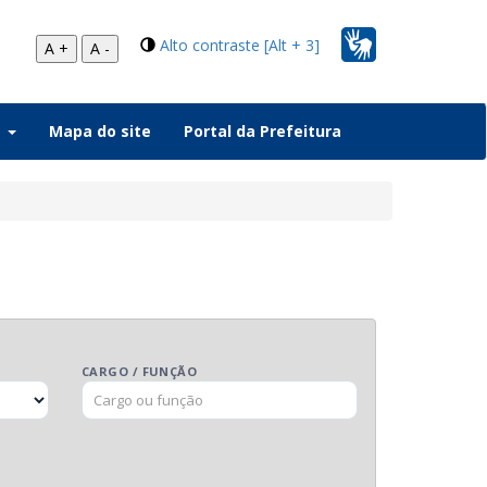
Alto contraste [Alt + 3]
A +
A -
a
Mapa do site
Portal da Prefeitura
CARGO / FUNÇÃO