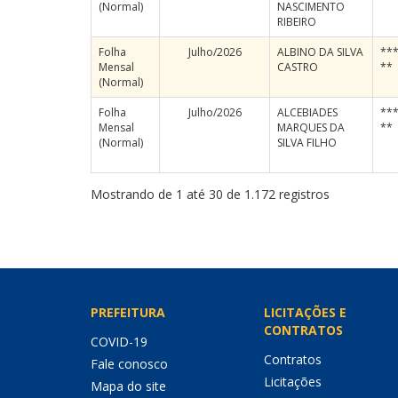
(Normal)
NASCIMENTO
RIBEIRO
Folha
Julho/2026
ALBINO DA SILVA
***
Mensal
CASTRO
**
(Normal)
Folha
Julho/2026
ALCEBIADES
***
Mensal
MARQUES DA
**
(Normal)
SILVA FILHO
Mostrando de 1 até 30 de 1.172 registros
PREFEITURA
LICITAÇÕES E
CONTRATOS
COVID-19
Contratos
Fale conosco
Licitações
Mapa do site