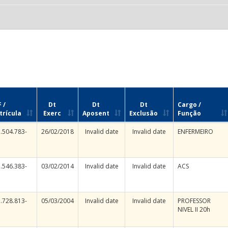
 /
Dt
Dt
Dt
Cargo /
trícula
Exerc
Aposent
Exclusão
Função
.504.783-
26/02/2018
Invalid date
Invalid date
ENFERMEIRO
.546.383-
03/02/2014
Invalid date
Invalid date
ACS
.728.813-
05/03/2004
Invalid date
Invalid date
PROFESSOR
NIVEL II 20h