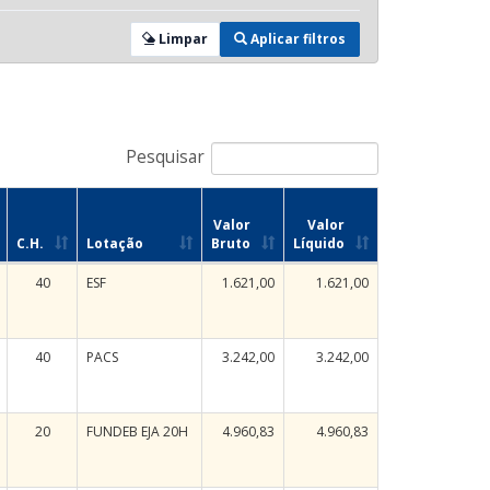
Limpar
Aplicar filtros
Pesquisar
Valor
Valor
C.H.
Lotação
Bruto
Líquido
40
ESF
1.621,00
1.621,00
40
PACS
3.242,00
3.242,00
20
FUNDEB EJA 20H
4.960,83
4.960,83