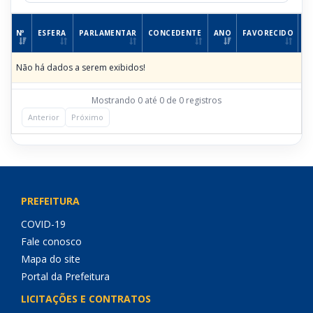
Nº
ESFERA
PARLAMENTAR
CONCEDENTE
ANO
FAVORECIDO
R
Não há dados a serem exibidos!
Mostrando 0 até 0 de 0 registros
Anterior
Próximo
PREFEITURA
COVID-19
Fale conosco
Mapa do site
Portal da Prefeitura
LICITAÇÕES E CONTRATOS