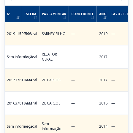
Nº
ESFERA
PARLAMENTAR
CONCEDENTE
ANO
FAVORECIDO
201911590008
Federal
SARNEY FILHO
—
2019
—
RELATOR
Sem informação
Federal
—
2017
—
GERAL
201737810004
Federal
ZE CARLOS
—
2017
—
201637810002
Federal
ZE CARLOS
—
2016
—
Sem
Sem informação
Federal
—
2014
—
informação