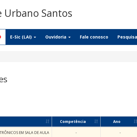
De Urbano Santos
9
E-Sic (LAI)
Ouvidoria
Fale conosco
Pesquis
es
Competência
Ano
TRÔNICOS EM SALA DE AULA
-
-