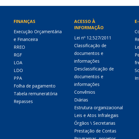
FINANÇAS
ACESSO À
E-
INFORMAÇÃO
Execução Orçamentária
Co
Lei nº 12.527/2011
e Financeira
Re
Classificação de
RREO
Le
documentos e
RGF
P
informações
LOA
fr
Desclassificação de
LDO
So
documentos e
PPA
I
informações
Folha de pagamento
Convênios
Tabela remuneratória
Diárias
Repasses
Estrutura organizacional
Leis e Atos Infralegais
Órgãos \ Secretarias
Prestação de Contas
Programas, projetos,