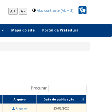
Alto contraste [Alt + 3]
A +
A -
a
Mapa do site
Portal da Prefeitura
Procurar
Arquivo
Data de publicação
Arquivo
25/02/2025