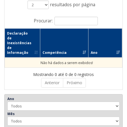
resultados por página
Procurar:
Declaração
de
Inexistências
de
Informação
Competência
Ano
Não há dados a serem exibidos!
Mostrando 0 até 0 de 0 registros
Anterior
Próximo
Ano
Mês