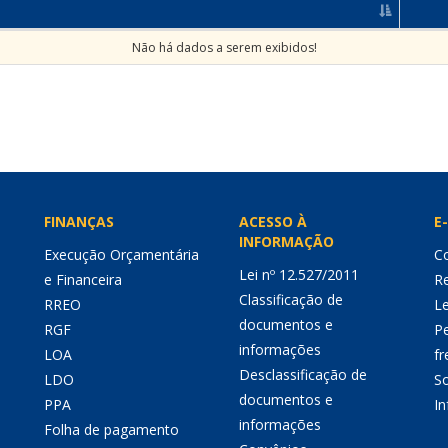
Não há dados a serem exibidos!
FINANÇAS
ACESSO À
E-
INFORMAÇÃO
Execução Orçamentária
Co
Lei nº 12.527/2011
e Financeira
Re
Classificação de
RREO
Le
documentos e
RGF
P
informações
LOA
fr
Desclassificação de
LDO
So
documentos e
PPA
I
informações
Folha de pagamento