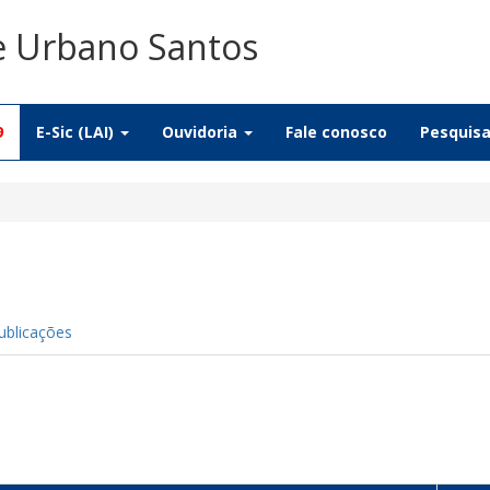
De Urbano Santos
9
E-Sic (LAI)
Ouvidoria
Fale conosco
Pesquis
ublicações