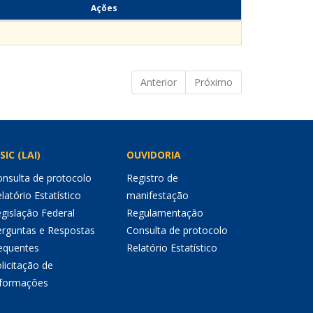
Ações
Anterior
Próximo
SIC (LAI)
OUVIDORIA
nsulta de protocolo
Registro de
latório Estatístico
manifestação
gislação Federal
Regulamentação
erguntas e Respostas
Consulta de protocolo
equentes
Relatório Estatístico
licitação de
nformações