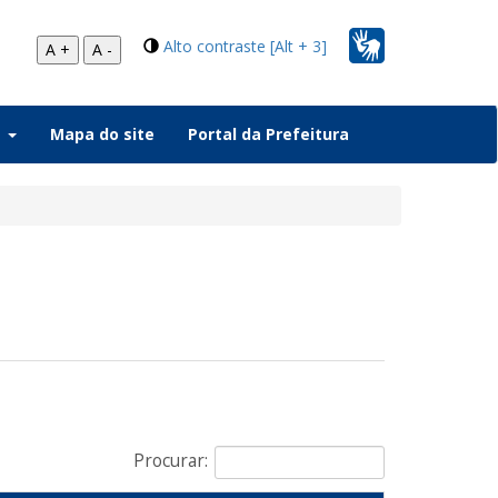
Alto contraste [Alt + 3]
A +
A -
a
Mapa do site
Portal da Prefeitura
Procurar: