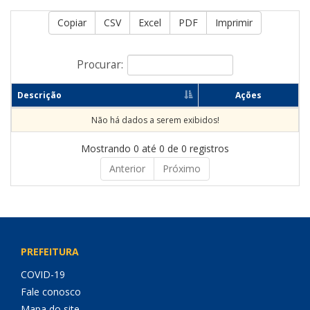
Copiar
CSV
Excel
PDF
Imprimir
Procurar:
Descrição
Ações
Não há dados a serem exibidos!
Mostrando 0 até 0 de 0 registros
Anterior
Próximo
PREFEITURA
COVID-19
Fale conosco
Mapa do site