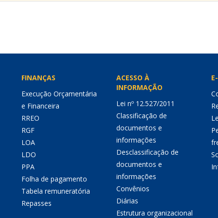
FINANÇAS
ACESSO À
E-
INFORMAÇÃO
Execução Orçamentária
Co
Lei nº 12.527/2011
e Financeira
Re
Classificação de
RREO
Le
documentos e
RGF
P
informações
LOA
fr
Desclassificação de
LDO
So
documentos e
PPA
I
informações
Folha de pagamento
Convênios
Tabela remuneratória
Diárias
Repasses
Estrutura organizacional