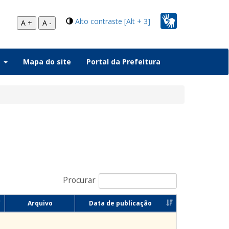
Alto contraste [Alt + 3]
A +
A -
a
Mapa do site
Portal da Prefeitura
Procurar
Arquivo
Data de publicação