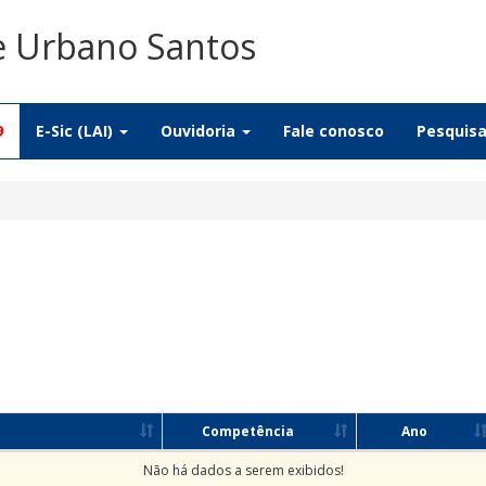
De Urbano Santos
9
E-Sic (LAI)
Ouvidoria
Fale conosco
Pesquis
Competência
Ano
Não há dados a serem exibidos!