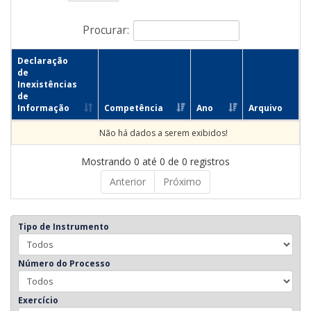
Procurar:
Declaração
de
Inexistências
de
Informação
Competência
Ano
Arquivo
Não há dados a serem exibidos!
Mostrando 0 até 0 de 0 registros
Anterior
Próximo
Tipo de Instrumento
Número do Processo
Exercício